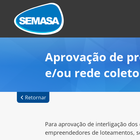
Aprovação de pr
e/ou rede colet
Retornar
Para aprovação de interligação dos
empreendedores de loteamentos, se