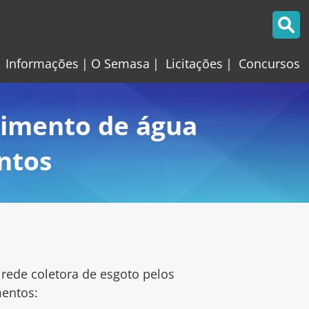
Informações
O Semasa
Licitações
Concursos
cimento de água
ntos
rede coletora de esgoto pelos
mentos: