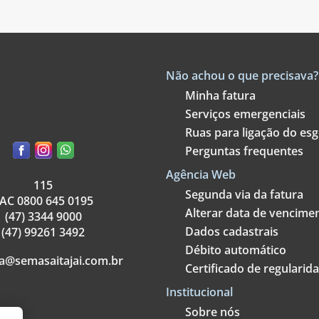
Não achou o que precisava?
Minha fatura
Serviços emergenciais
Ruas para ligação do es
Perguntas frequentes
Agência Web
115
Segunda via da fatura
AC 0800 645 0195
Alterar data de vencime
(47) 3344 9000
Dados cadastrais
(47) 99261 3492
Débito automático
a@semasaitajai.com.br
Certificado de regularid
Institucional
Sobre nós