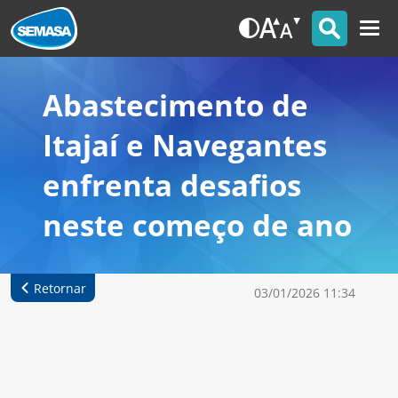
Abastecimento de
Itajaí e Navegantes
enfrenta desafios
neste começo de ano
Retornar
03/01/2026 11:34