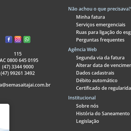
Não achou o que precisava?
Minha fatura
Serviços emergenciais
Ruas para ligação do es
Perguntas frequentes
Agência Web
115
Segunda via da fatura
AC 0800 645 0195
Alterar data de vencime
(47) 3344 9000
Dados cadastrais
(47) 99261 3492
Débito automático
a@semasaitajai.com.br
Certificado de regularid
Institucional
Sobre nós
História do Saneamento
Legislação