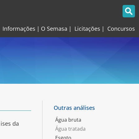
Informações
O Semasa
Licitações
Concursos
Outras análises
Água bruta
lises da
Água tratada
Esgoto